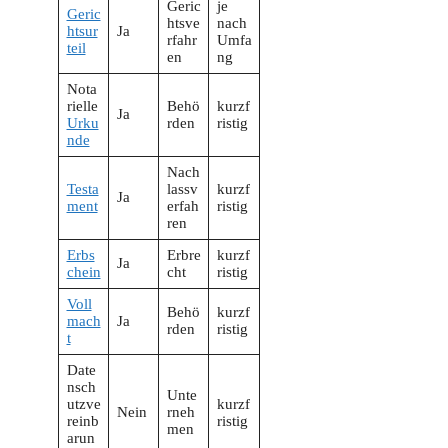
Geric
je
Geric
htsve
nach
htsur
Ja
rfahr
Umfa
teil
en
ng
Nota
rielle
Behö
kurzf
Ja
Urku
rden
ristig
nde
Nach
Testa
lassv
kurzf
Ja
ment
erfah
ristig
ren
Erbs
Erbre
kurzf
Ja
chein
cht
ristig
Voll
Behö
kurzf
mach
Ja
rden
ristig
t
Date
nsch
Unte
utzve
kurzf
Nein
rneh
reinb
ristig
men
arun