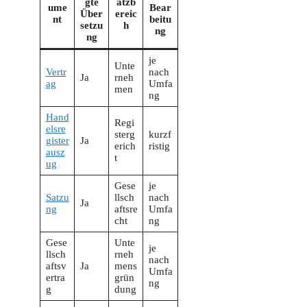
gte
atzb
ume
Bear
Über
ereic
nt
beitu
setzu
h
ng
ng
je
Unte
Vertr
nach
Ja
rneh
ag
Umfa
men
ng
Hand
Regi
elsre
sterg
kurzf
gister
Ja
erich
ristig
ausz
t
ug
Gese
je
Satzu
llsch
nach
Ja
ng
aftsre
Umfa
cht
ng
Gese
Unte
je
llsch
rneh
nach
aftsv
Ja
mens
Umfa
ertra
grün
ng
g
dung