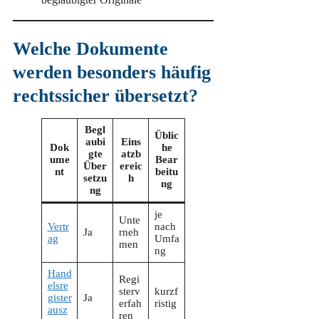
Welche Dokumente
werden besonders häufig
rechtssicher übersetzt?
Begl
Üblic
aubi
Eins
Dok
he
gte
atzb
ume
Bear
Über
ereic
nt
beitu
setzu
h
ng
ng
je
Unte
Vertr
nach
Ja
rneh
ag
Umfa
men
ng
Hand
Regi
elsre
sterv
kurzf
gister
Ja
erfah
ristig
ausz
ren