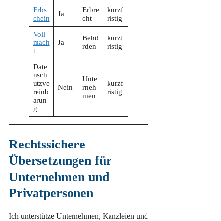
Erbs
Erbre
kurzf
Ja
chein
cht
ristig
Voll
Behö
kurzf
mach
Ja
rden
ristig
t
Date
nsch
Unte
utzve
kurzf
Nein
rneh
reinb
ristig
men
arun
g
Rechtssichere
Übersetzungen für
Unternehmen und
Privatpersonen
Ich unterstütze Unternehmen, Kanzleien und