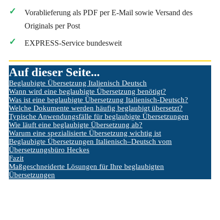
Vorablieferung als PDF per E-Mail sowie Versand des
Originals per Post
EXPRESS-Service bundesweit
Auf dieser Seite...
Beglaubigte Übersetzung Italienisch Deutsch
Wann wird eine beglaubigte Übersetzung benötigt?
Was ist eine beglaubigte Übersetzung Italienisch-Deutsch?
Welche Dokumente werden häufig beglaubigt übersetzt?
Typische Anwendungsfälle für beglaubigte Übersetzungen
Wie läuft eine beglaubigte Übersetzung ab?
Warum eine spezialisierte Übersetzung wichtig ist
Beglaubigte Übersetzungen Italienisch–Deutsch vom
Übersetzungsbüro Heckes
Fazit
Maßgeschneiderte Lösungen für Ihre beglaubigten
Übersetzungen