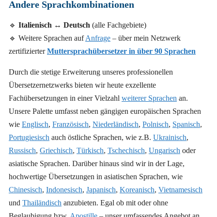
Andere Sprachkombinationen
🔹
Italienisch ↔ Deutsch
(alle Fachgebiete)
🔹 Weitere Sprachen auf
Anfrage
– über mein Netzwerk
zertifizierter
Muttersprachübersetzer in über 90 Sprachen
Durch die stetige Erweiterung unseres professionellen
Übersetzernetzwerks bieten wir heute exzellente
Fachübersetzungen in einer Vielzahl
weiterer Sprachen
an.
Unsere Palette umfasst neben gängigen europäischen Sprachen
wie
Englisch
,
Französisch
,
Niederländisch
,
Polnisch
,
Spanisch
,
Portugiesisch
auch östliche Sprachen, wie z.B.
Ukrainisch
,
Russisch
,
Griechisch
,
Türkisch
,
Tschechisch
,
Ungarisch
oder
asiatische Sprachen. Darüber hinaus sind wir in der Lage,
hochwertige Übersetzungen in asiatischen Sprachen, wie
Chinesisch
,
Indonesisch
,
Japanisch
,
Koreanisch
,
Vietnamesisch
und
Thailändisch
anzubieten. Egal ob mit oder ohne
Beglaubigung bzw.
Apostille
– unser umfassendes Angebot an