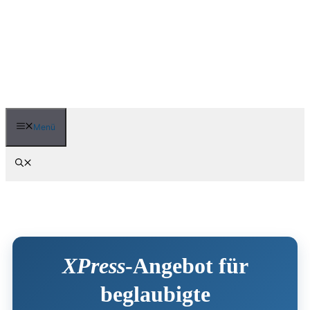
Zum
Inhalt
springen
Menü
XPress
-Angebot für
beglaubigte