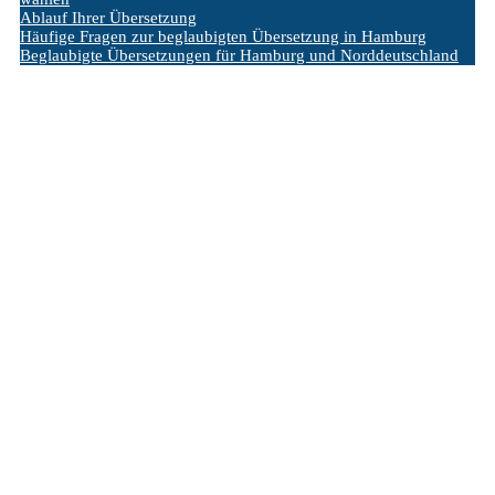
Ablauf Ihrer Übersetzung
Häufige Fragen zur beglaubigten Übersetzung in Hamburg
Beglaubigte Übersetzungen für Hamburg und Norddeutschland