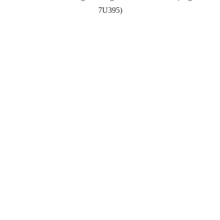
7U395)
0
+
erfolgreich abgeschlossene Übersetzungsprojekte
0
+
Jahre Berufserfahrung
0
/7
Verfügbarkeit & Support