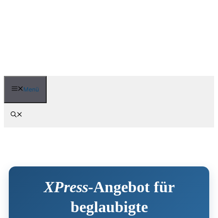
Zum
Inhalt
springen
Menü
XPress
-Angebot für
beglaubigte